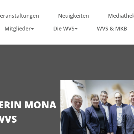
ieder
Region
Po
Anfahrt
In
eranstaltungen
Neuigkeiten
Mediathe
Schule & Wirtschaft
Mitglieder
Die WVS
WVS & MKB
TERIN MONA
WVS