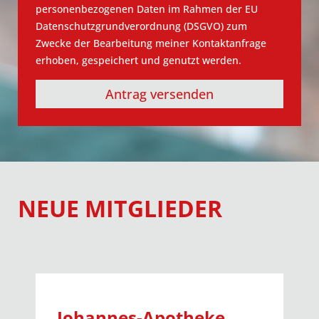
personenbezogenen Daten im Rahmen der EU
Datenschutzgrundverordnung (DSGVO) zum
Zwecke der Bearbeitung meiner Kontaktanfrage
erhoben, gespeichert und genutzt werden.
Antrag versenden
NEUE MITGLIEDER
Johannes-Apotheke