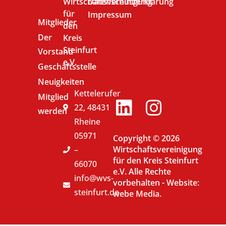
Wirtschaftsvereinigung
Datenschutzerklärung
für
Impressum
Mitglieder
den
Der
Kreis
Steinfurt
Vorstand
e.V.
Geschäftsstelle
Neuigkeiten
Kettelerufer
Mitglied
22, 48431
werden
Rheine
05971
Copyright © 2026
Wirtschaftsvereinigung
–
für den Kreis Steinfurt
66070
e.V. Alle Rechte
info@wvs-
vorbehalten -
Website:
steinfurt.de
webe Media.