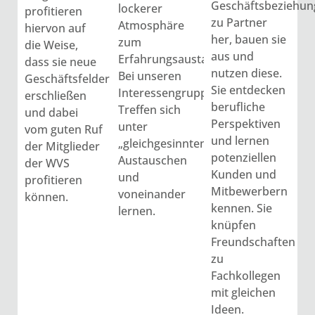
Geschäftsbeziehu
lockerer
profitieren
zu Partner
Atmosphäre
hiervon auf
her, bauen sie
zum
die Weise,
aus und
Erfahrungsaustausch.
dass sie neue
nutzen diese.
Bei unseren
Geschäftsfelder
Sie entdecken
Interessengruppen-
erschließen
berufliche
Treffen sich
und dabei
Perspektiven
unter
vom guten Ruf
und lernen
„gleichgesinnten“
der Mitglieder
potenziellen
Austauschen
der WVS
Kunden und
und
profitieren
Mitbewerbern
voneinander
können.
kennen. Sie
lernen.
knüpfen
Freundschaften
zu
Fachkollegen
mit gleichen
Ideen.