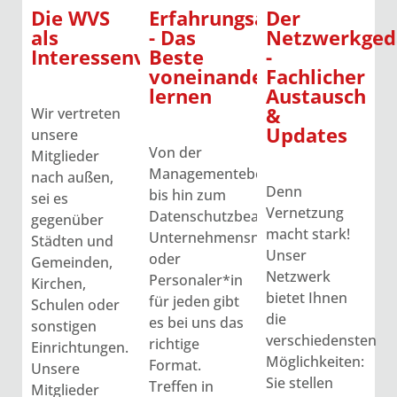
Erfahrungsaustausch
Die WVS
Der
- Das
als
Netzwerkged
Beste
Interessenvertretung
-
voneinander
Fachlicher
lernen
Austausch
&
Wir vertreten
Updates
unsere
Von der
Mitglieder
Managementebene
nach außen,
Denn
bis hin zum
sei es
Vernetzung
Datenschutzbeauftragen,
gegenüber
macht stark!
Unternehmensnachfolger*in
Städten und
Unser
oder
Gemeinden,
Netzwerk
Personaler*in
Kirchen,
bietet Ihnen
für jeden gibt
Schulen oder
die
es bei uns das
sonstigen
verschiedensten
richtige
Einrichtungen.
Möglichkeiten:
Format.
Unsere
Sie stellen
Treffen in
Mitglieder