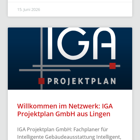
15. Juni 2026
Willkommen im Netzwerk: IGA
Projektplan GmbH aus Lingen
IGA Projektplan GmbH: Fachplaner für
Intelligente Gebäudeausstattung Intelligent,