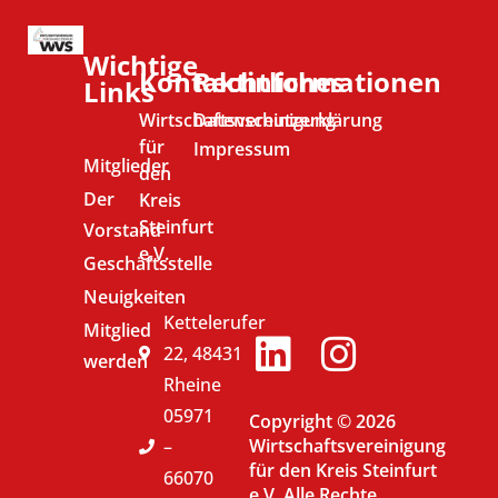
Wichtige
Kontaktinformationen
Rechtliches
Links
Wirtschaftsvereinigung
Datenschutzerklärung
für
Impressum
Mitglieder
den
Der
Kreis
Steinfurt
Vorstand
e.V.
Geschäftsstelle
Neuigkeiten
Kettelerufer
Mitglied
22, 48431
werden
Rheine
05971
Copyright © 2026
Wirtschaftsvereinigung
–
für den Kreis Steinfurt
66070
e.V. Alle Rechte