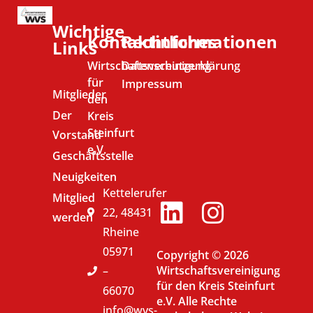
Wichtige
Kontaktinformationen
Rechtliches
Links
Wirtschaftsvereinigung
Datenschutzerklärung
für
Impressum
Mitglieder
den
Der
Kreis
Steinfurt
Vorstand
e.V.
Geschäftsstelle
Neuigkeiten
Kettelerufer
Mitglied
22, 48431
werden
Rheine
05971
Copyright © 2026
Wirtschaftsvereinigung
–
für den Kreis Steinfurt
66070
e.V. Alle Rechte
info@wvs-