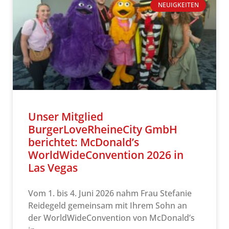
NEUIGKEITEN
Unser Mitglied
BurgerLoveRheineCity GmbH
berichtet: McDonald’s
WorldWideConvention 2026 in
Las Vegas
Vom 1. bis 4. Juni 2026 nahm Frau Stefanie
Reidegeld gemeinsam mit Ihrem Sohn an
der WorldWideConvention von McDonald’s