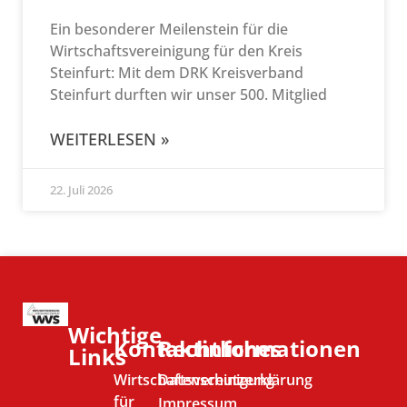
Ein besonderer Meilenstein für die
Wirtschaftsvereinigung für den Kreis
Steinfurt: Mit dem DRK Kreisverband
Steinfurt durften wir unser 500. Mitglied
WEITERLESEN »
22. Juli 2026
Wichtige
Kontaktinformationen
Rechtliches
Links
Wirtschaftsvereinigung
Datenschutzerklärung
für
Impressum