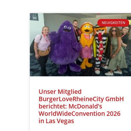
NEUIGKEITEN
Unser Mitglied
BurgerLoveRheineCity GmbH
berichtet: McDonald’s
WorldWideConvention 2026
in Las Vegas