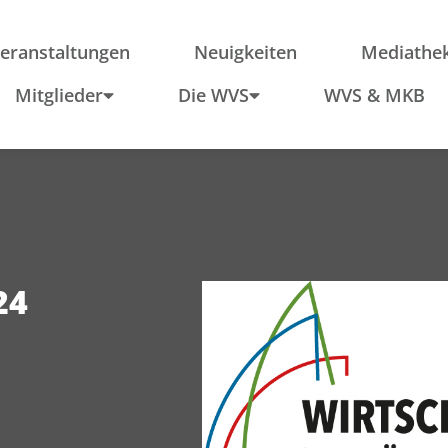
ieder
Region
Po
Anfahrt
In
eranstaltungen
Neuigkeiten
Mediathe
Schule & Wirtschaft
Mitglieder
Die WVS
WVS & MKB
24