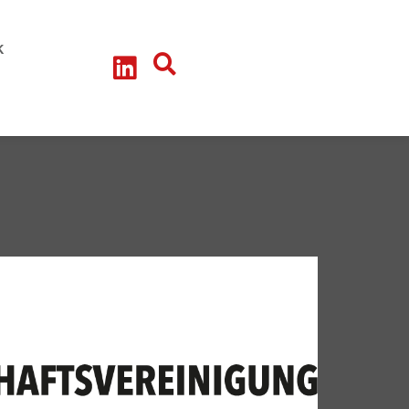
litik-Talk
teressengruppe - Arbeitskreise
k