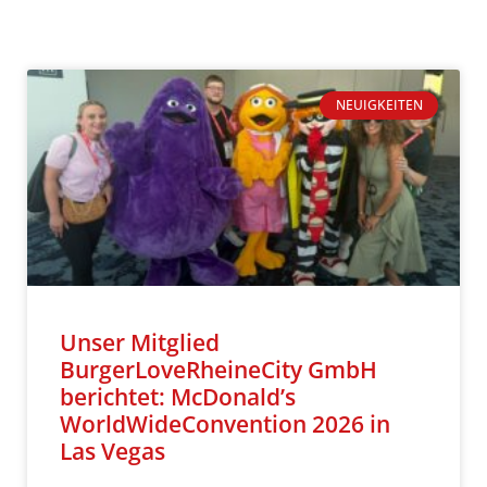
NEUIGKEITEN
Unser Mitglied
BurgerLoveRheineCity GmbH
berichtet: McDonald’s
WorldWideConvention 2026 in
Las Vegas