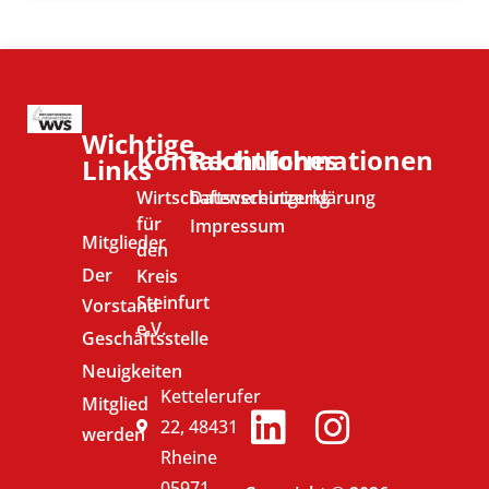
Wichtige
Kontaktinformationen
Rechtliches
Links
Wirtschaftsvereinigung
Datenschutzerklärung
für
Impressum
Mitglieder
den
Der
Kreis
Steinfurt
Vorstand
e.V.
Geschäftsstelle
Neuigkeiten
Kettelerufer
Mitglied
22, 48431
werden
Rheine
05971