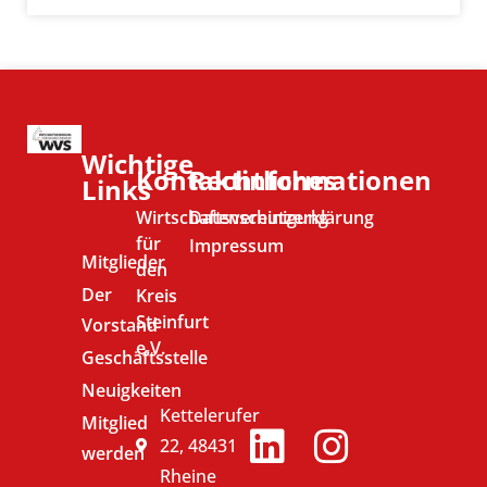
Wichtige
Kontaktinformationen
Rechtliches
Links
Wirtschaftsvereinigung
Datenschutzerklärung
für
Impressum
Mitglieder
den
Der
Kreis
Steinfurt
Vorstand
e.V.
Geschäftsstelle
Neuigkeiten
Kettelerufer
Mitglied
22, 48431
werden
Rheine