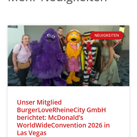
NEUIGKEITEN
Unser Mitglied
BurgerLoveRheineCity GmbH
berichtet: McDonald’s
WorldWideConvention 2026 in
Las Vegas