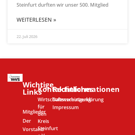
Steinfurt durften wir unser 500. Mitglied
WEITERLESEN »
22. Juli 2026
Wichtige
Kontaktinformationen
Rechtliches
Links
Wirtschaftsvereinigung
Datenschutzerklärung
für
Impressum
Mitglieder
den
Der
Kreis
Steinfurt
Vorstand