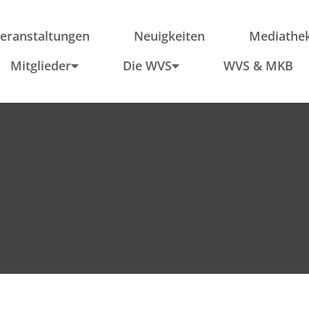
ieder
Region
Po
Anfahrt
In
eranstaltungen
Neuigkeiten
Mediathe
Schule & Wirtschaft
Mitglieder
Die WVS
WVS & MKB