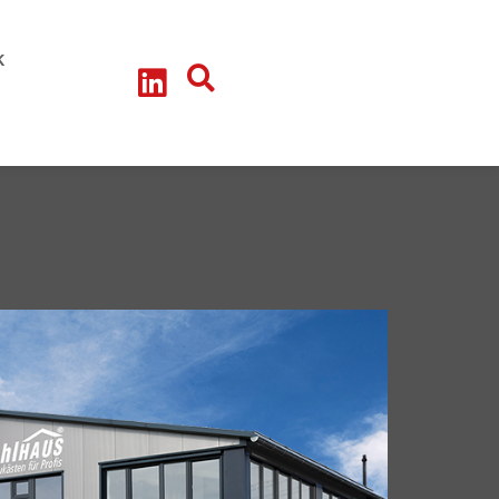
litik-Talk
teressengruppe - Arbeitskreise
k