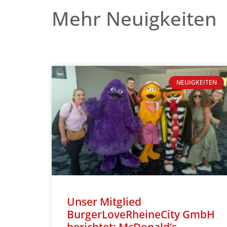
Mehr Neuigkeiten
NEUIGKEITEN
Unser Mitglied
BurgerLoveRheineCity GmbH
berichtet: McDonald’s