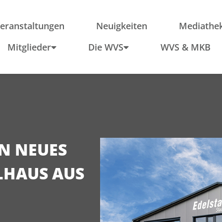
ieder
Region
Po
Anfahrt
In
eranstaltungen
Neuigkeiten
Mediathe
Schule & Wirtschaft
Mitglieder
Die WVS
WVS & MKB
 NEUES M
HAUS AUS W