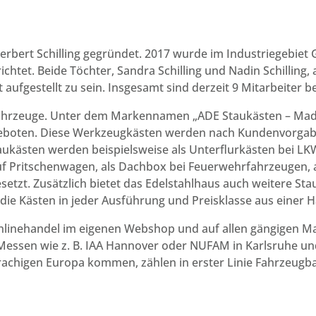
erbert Schilling gegründet. 2017 wurde im Industriegebie
htet. Beide Töchter, Sandra Schilling und Nadin Schilling, 
ufgestellt zu sein. Insgesamt sind derzeit 9 Mitarbeiter be
tzfahrzeuge. Unter dem Markennamen „ADE Staukästen – Ma
eboten. Diese Werkzeugkästen werden nach Kundenvorgabe 
taukästen werden beispielsweise als Unterflurkästen bei LK
f Pritschenwagen, als Dachbox bei Feuerwehrfahrzeugen, 
etzt. Zusätzlich bietet das Edelstahlhaus auch weitere St
ie Kästen in jeder Ausführung und Preisklasse aus einer 
nlinehandel im eigenen Webshop und auf allen gängigen Ma
Messen wie z. B. IAA Hannover oder NUFAM in Karlsruhe un
achigen Europa kommen, zählen in erster Linie Fahrzeugb