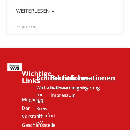
WEITERLESEN »
22. Juli 2026
Wichtige
Kontaktinformationen
Rechtliches
Links
Wirtschaftsvereinigung
Datenschutzerklärung
für
Impressum
Mitglieder
den
Der
Kreis
Steinfurt
Vorstand
e.V.
Geschäftsstelle