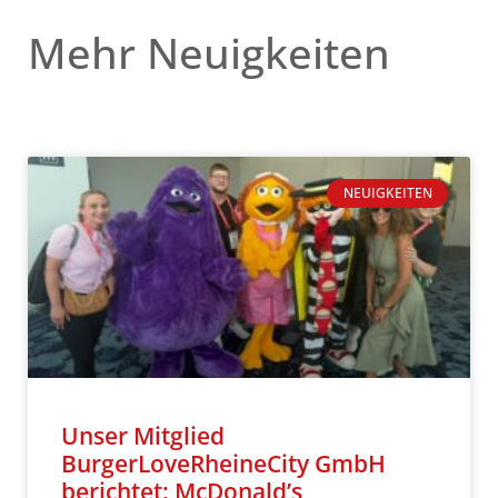
Mehr Neuigkeiten
NEUIGKEITEN
Unser Mitglied
BurgerLoveRheineCity GmbH
berichtet: McDonald’s