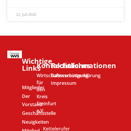
22. Juli 2026
Wichtige
Kontaktinformationen
Rechtliches
Links
Wirtschaftsvereinigung
Datenschutzerklärung
für
Impressum
Mitglieder
den
Der
Kreis
Steinfurt
Vorstand
e.V.
Geschäftsstelle
Neuigkeiten
Kettelerufer
Mitglied