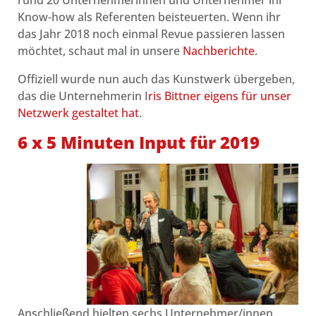
rund 20 Unternehmerinnen und Unternehmer ihr
Know-how als Referenten beisteuerten. Wenn ihr
das Jahr 2018 noch einmal Revue passieren lassen
möchtet, schaut mal in unsere
Nachberichte
.
Offiziell wurde nun auch das Kunstwerk übergeben,
das die Unternehmerin I
ris Bittner eigens für unser
Netzwerk gestaltet hat
.
6 x 5 Minuten Input für 2019
Anschließend hielten sechs Unternehmer/innen