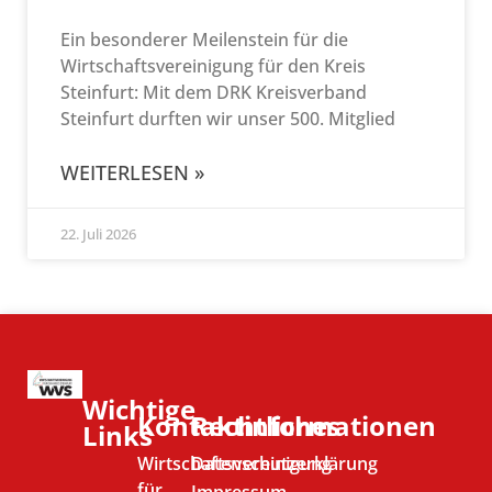
Ein besonderer Meilenstein für die
Wirtschaftsvereinigung für den Kreis
Steinfurt: Mit dem DRK Kreisverband
Steinfurt durften wir unser 500. Mitglied
WEITERLESEN »
22. Juli 2026
Wichtige
Kontaktinformationen
Rechtliches
Links
Wirtschaftsvereinigung
Datenschutzerklärung
für