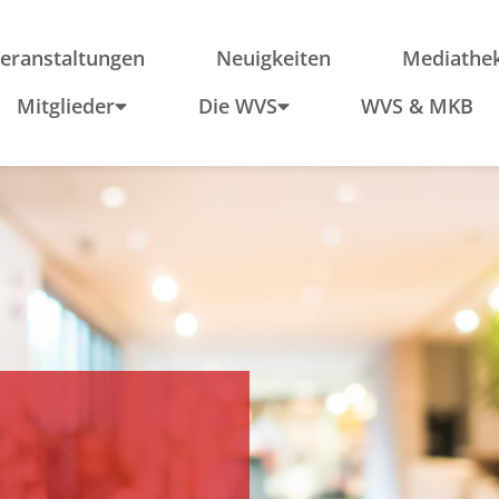
ieder
Region
Po
Anfahrt
In
eranstaltungen
Neuigkeiten
Mediathe
Schule & Wirtschaft
Mitglieder
Die WVS
WVS & MKB