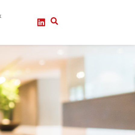
litik-Talk
teressengruppe - Arbeitskreise
k