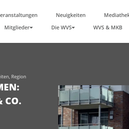
ieder
Region
Po
Anfahrt
In
eranstaltungen
Neuigkeiten
Mediathe
Schule & Wirtschaft
Mitglieder
Die WVS
WVS & MKB
iten
,
Region
MEN:
 CO.