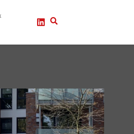
litik-Talk
teressengruppe - Arbeitskreise
k