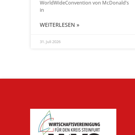
WorldWideConvention von McDonald’s
in
WEITERLESEN »
31. Juli 2026