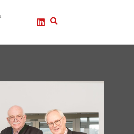
litik-Talk
teressengruppe - Arbeitskreise
k