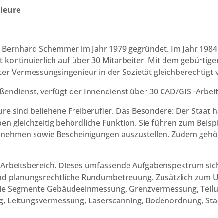
nieure
Bernhard Schemmer im Jahr 1979 gegründet. Im Jahr 1984 tra
 kontinuierlich auf über 30 Mitarbeiter. Mit dem gebürtigen 
ter Vermessungsingenieur in der Sozietät gleichberechtigt 
endienst, verfügt der Innendienst über 30 CAD/GIS -Arbeit
ure sind beliehene Freiberufler. Das Besondere: Der Staat 
aben gleichzeitig behördliche Funktion. Sie führen zum Beis
unehmen sowie Bescheinigungen auszustellen. Zudem geh
 Arbeitsbereich. Dieses umfassende Aufgabenspektrum sich
und planungsrechtliche Rundumbetreuung. Zusätzlich zum
die Segmente Gebäudeeinmessung, Grenzvermessung, Teilu
ng, Leitungsvermessung, Laserscanning, Bodenordnung, St