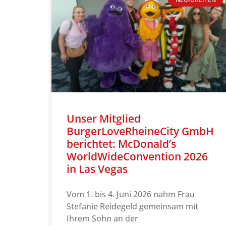
Unser Mitglied
BurgerLoveRheineCity GmbH
berichtet: McDonald’s
WorldWideConvention 2026
in Las Vegas
Vom 1. bis 4. Juni 2026 nahm Frau
Stefanie Reidegeld gemeinsam mit
Ihrem Sohn an der