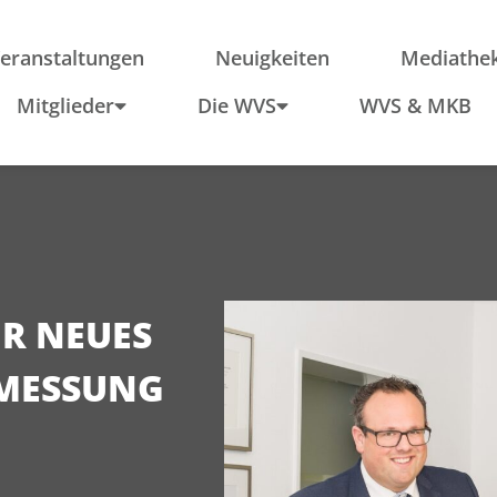
ieder
Region
Po
Anfahrt
In
eranstaltungen
Neuigkeiten
Mediathe
Schule & Wirtschaft
Mitglieder
Die WVS
WVS & MKB
 NEUES M
MESSUNG A