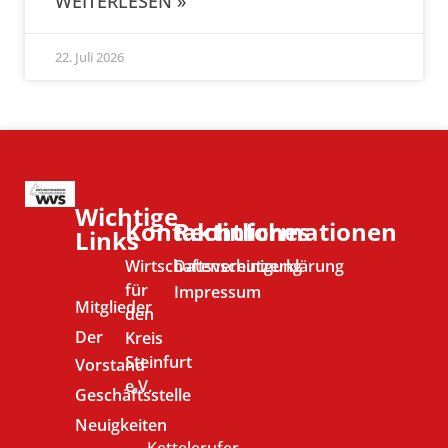
WEITERLESEN »
22. Juli 2026
Wichtige
Kontaktinformationen
Rechtliches
Links
Wirtschaftsvereinigung
Datenschutzerklärung
für
Impressum
Mitglieder
den
Der
Kreis
Steinfurt
Vorstand
e.V.
Geschäftsstelle
Neuigkeiten