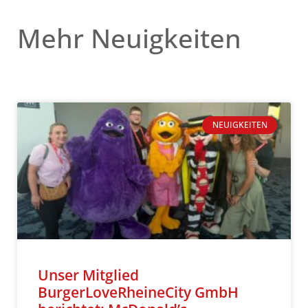
Mehr Neuigkeiten
NEUIGKEITEN
Unser Mitglied
BurgerLoveRheineCity GmbH