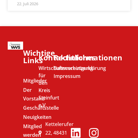
22. Juli 2026
Wichtige
Kontaktinformationen
Rechtliches
Links
Wirtschaftsvereinigung
Datenschutzerklärung
für
Impressum
Mitglieder
den
Der
Kreis
Steinfurt
Vorstand
e.V.
Geschäftsstelle
Neuigkeiten
Kettelerufer
Mitglied
22, 48431
werden