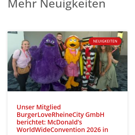
Mehr Neuigkeiten
NEUIGKEITEN
Unser Mitglied
BurgerLoveRheineCity GmbH
berichtet: McDonald’s
WorldWideConvention 2026 in