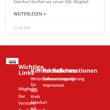
Steinfurt durften wir unser 500. Mitglied
WEITERLESEN »
22. Juli 2026
Wichtige
Kontaktinformationen
Rechtliches
Links
Wirtschaftsvereinigung
Datenschutzerklärung
für
Impressum
Mitglieder
den
Der
Kreis
Steinfurt
Vorstand
e.V.