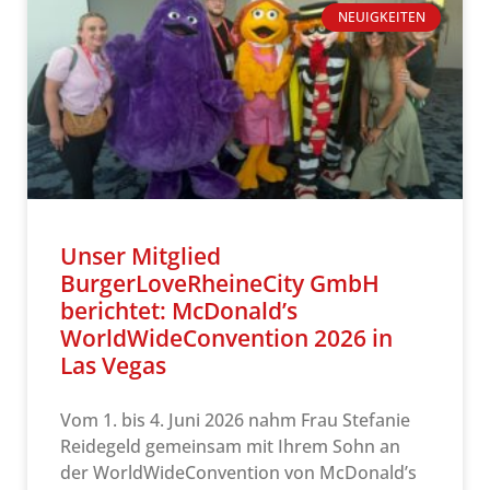
NEUIGKEITEN
Unser Mitglied
BurgerLoveRheineCity GmbH
berichtet: McDonald’s
WorldWideConvention 2026 in
Las Vegas
Vom 1. bis 4. Juni 2026 nahm Frau Stefanie
Reidegeld gemeinsam mit Ihrem Sohn an
der WorldWideConvention von McDonald’s