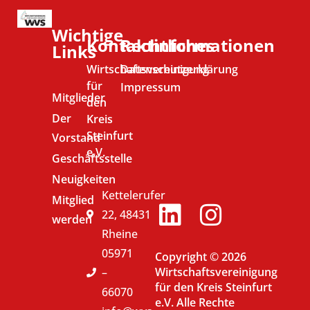
Wichtige
Kontaktinformationen
Rechtliches
Links
Wirtschaftsvereinigung
Datenschutzerklärung
für
Impressum
Mitglieder
den
Der
Kreis
Steinfurt
Vorstand
e.V.
Geschäftsstelle
Neuigkeiten
Kettelerufer
Mitglied
22, 48431
werden
Rheine
05971
Copyright © 2026
Wirtschaftsvereinigung
–
für den Kreis Steinfurt
66070
e.V. Alle Rechte