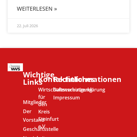
WEITERLESEN »
22. Juli 2026
Wichtige
Kontaktinformationen
Rechtliches
Links
Wirtschaftsvereinigung
Datenschutzerklärung
für
Impressum
Mitglieder
den
Der
Kreis
Steinfurt
Vorstand
e.V.
Geschäftsstelle