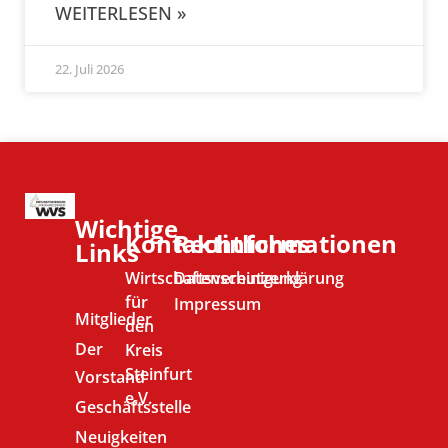
WEITERLESEN »
22. Juli 2026
Wichtige
Kontaktinformationen
Rechtliches
Links
Wirtschaftsvereinigung
Datenschutzerklärung
für
Impressum
Mitglieder
den
Der
Kreis
Steinfurt
Vorstand
e.V.
Geschäftsstelle
Neuigkeiten