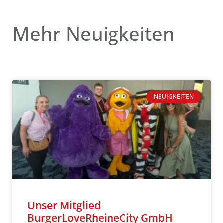
Mehr Neuigkeiten
NEUIGKEITEN
Unser Mitglied
BurgerLoveRheineCity GmbH