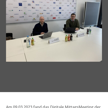
Am 09.03.2023 fand das Digitale MittagsMeeting der