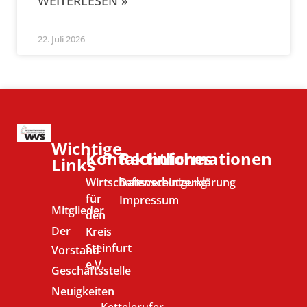
WEITERLESEN »
22. Juli 2026
Wichtige
Kontaktinformationen
Rechtliches
Links
Wirtschaftsvereinigung
Datenschutzerklärung
für
Impressum
Mitglieder
den
Der
Kreis
Steinfurt
Vorstand
e.V.
Geschäftsstelle
Neuigkeiten