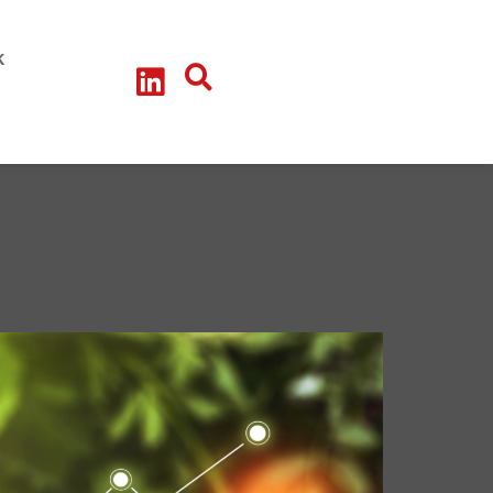
litik-Talk
teressengruppe - Arbeitskreise
k