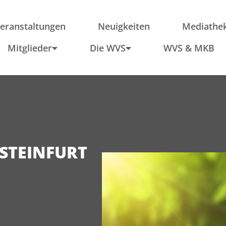
ieder
Region
Po
Anfahrt
In
eranstaltungen
Neuigkeiten
Mediathe
Schule & Wirtschaft
Mitglieder
Die WVS
WVS & MKB
 STEINFURT