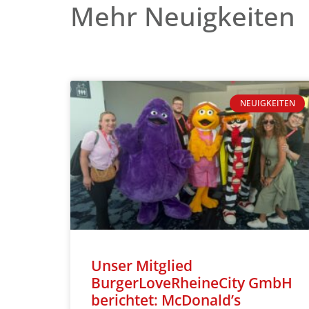
Mehr Neuigkeiten
NEUIGKEITEN
Unser Mitglied
BurgerLoveRheineCity GmbH
berichtet: McDonald’s