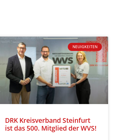
NEUIGKEITEN
DRK Kreisverband Steinfurt
ist das 500. Mitglied der WVS!