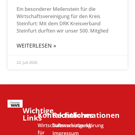
Ein besonderer Meilenstein für die
Wirtschaftsvereinigung für den Kreis
Steinfurt: Mit dem DRK Kreisverband
Steinfurt durften wir unser 500. Mitglied
WEITERLESEN »
22. Juli 2026
Wichtige
Kontaktinformationen
Rechtliches
Links
Wirtschaftsvereinigung
Datenschutzerklärung
für
Impressum