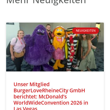
NEUIGKEITEN
Unser Mitglied
BurgerLoveRheineCity GmbH
berichtet: McDonald’s
WorldWideConvention 2026 in
Las Vegas