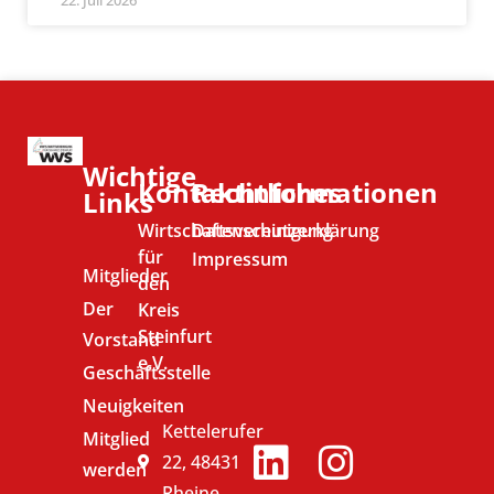
22. Juli 2026
Wichtige
Kontaktinformationen
Rechtliches
Links
Wirtschaftsvereinigung
Datenschutzerklärung
für
Impressum
Mitglieder
den
Der
Kreis
Steinfurt
Vorstand
e.V.
Geschäftsstelle
Neuigkeiten
Kettelerufer
Mitglied
22, 48431
werden
Rheine