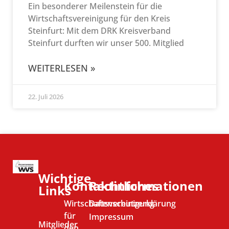
Ein besonderer Meilenstein für die
Wirtschaftsvereinigung für den Kreis
Steinfurt: Mit dem DRK Kreisverband
Steinfurt durften wir unser 500. Mitglied
WEITERLESEN »
22. Juli 2026
Wichtige
Kontaktinformationen
Rechtliches
Links
Wirtschaftsvereinigung
Datenschutzerklärung
für
Impressum
Mitglieder
den