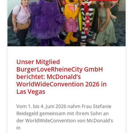
Unser Mitglied
BurgerLoveRheineCity GmbH
berichtet: McDonald’s
WorldWideConvention 2026 in
Las Vegas
Vom 1. bis 4. Juni 2026 nahm Frau Stefanie
Reidegeld gemeinsam mit Ihrem Sohn an
der WorldWideConvention von McDonald’s
in