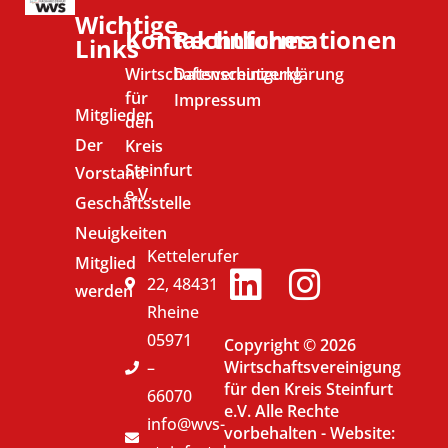
Wichtige
Kontaktinformationen
Rechtliches
Links
Wirtschaftsvereinigung
Datenschutzerklärung
für
Impressum
Mitglieder
den
Der
Kreis
Steinfurt
Vorstand
e.V.
Geschäftsstelle
Neuigkeiten
Kettelerufer
Mitglied
22, 48431
werden
Rheine
05971
Copyright © 2026
Wirtschaftsvereinigung
–
für den Kreis Steinfurt
66070
e.V. Alle Rechte
info@wvs-
vorbehalten -
Website: