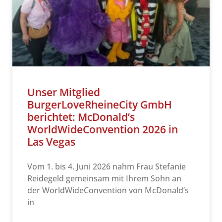
Unser Mitglied
BurgerLoveRheineCity GmbH
berichtet: McDonald’s
WorldWideConvention 2026 in
Las Vegas
Vom 1. bis 4. Juni 2026 nahm Frau Stefanie
Reidegeld gemeinsam mit Ihrem Sohn an
der WorldWideConvention von McDonald’s
in