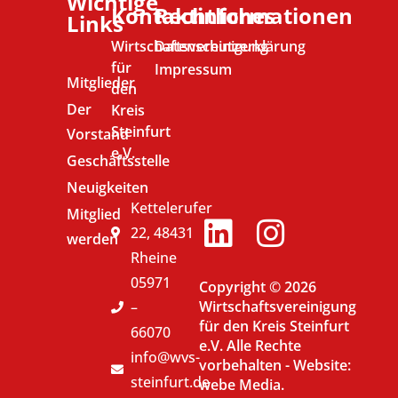
Wichtige
Kontaktinformationen
Rechtliches
Links
Wirtschaftsvereinigung
Datenschutzerklärung
für
Impressum
Mitglieder
den
Der
Kreis
Steinfurt
Vorstand
e.V.
Geschäftsstelle
Neuigkeiten
Kettelerufer
Mitglied
22, 48431
werden
Rheine
05971
Copyright © 2026
Wirtschaftsvereinigung
–
für den Kreis Steinfurt
66070
e.V. Alle Rechte
info@wvs-
vorbehalten -
Website:
steinfurt.de
webe Media.