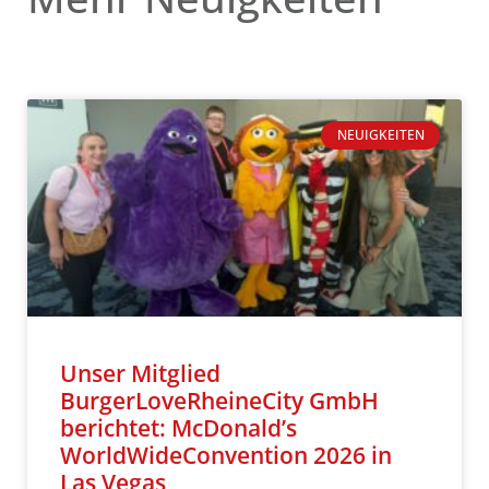
NEUIGKEITEN
Unser Mitglied
BurgerLoveRheineCity GmbH
berichtet: McDonald’s
WorldWideConvention 2026 in
Las Vegas