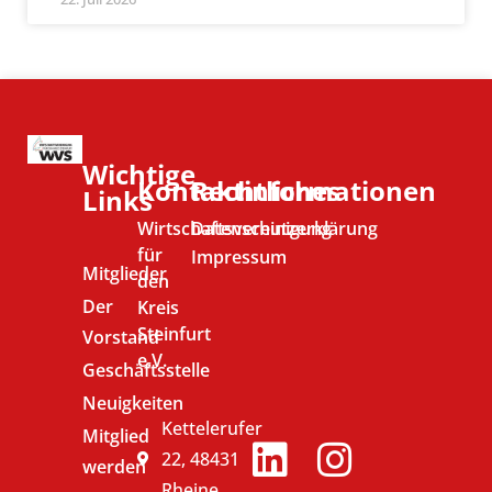
Wichtige
Kontaktinformationen
Rechtliches
Links
Wirtschaftsvereinigung
Datenschutzerklärung
für
Impressum
Mitglieder
den
Der
Kreis
Steinfurt
Vorstand
e.V.
Geschäftsstelle
Neuigkeiten
Kettelerufer
Mitglied
22, 48431
werden
Rheine