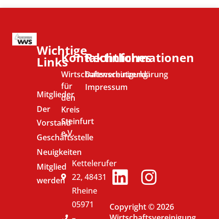
Wichtige
Kontaktinformationen
Rechtliches
Links
Wirtschaftsvereinigung
Datenschutzerklärung
für
Impressum
Mitglieder
den
Der
Kreis
Steinfurt
Vorstand
e.V.
Geschäftsstelle
Neuigkeiten
Kettelerufer
Mitglied
22, 48431
werden
Rheine
05971
Copyright © 2026
Wirtschaftsvereinigung
–