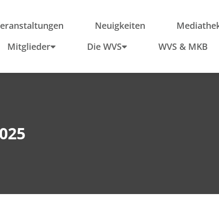
ieder
Region
Po
Anfahrt
In
eranstaltungen
Neuigkeiten
Mediathe
Schule & Wirtschaft
Mitglieder
Die WVS
WVS & MKB
2025