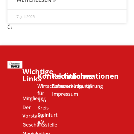
7. Juli 2025
Wichtige
Kontaktinformationen
Rechtliches
Links
Wirtschaftsvereinigung
Datenschutzerklärung
für
Impressum
Mitglieder
den
Der
Kreis
Steinfurt
Vorstand
e.V.
Geschäftsstelle
Neuigkeiten