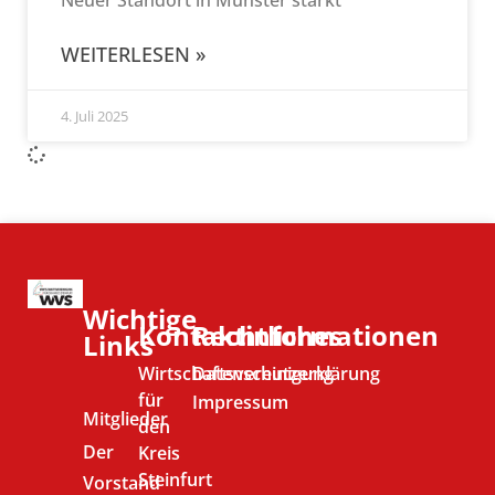
Neuer Standort in Münster stärkt
WEITERLESEN »
4. Juli 2025
Wichtige
Kontaktinformationen
Rechtliches
Links
Wirtschaftsvereinigung
Datenschutzerklärung
für
Impressum
Mitglieder
den
Der
Kreis
Steinfurt
Vorstand