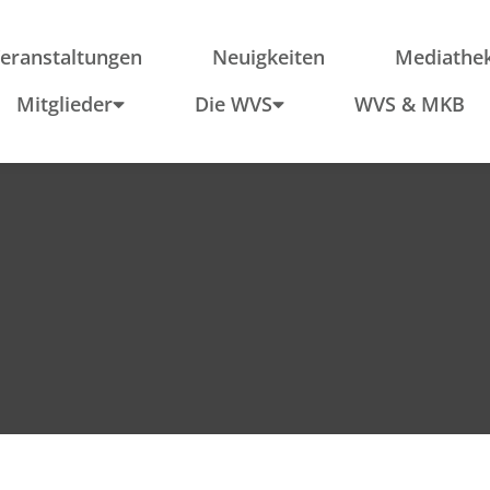
ieder
Region
Po
Anfahrt
In
eranstaltungen
Neuigkeiten
Mediathe
Schule & Wirtschaft
Mitglieder
Die WVS
WVS & MKB