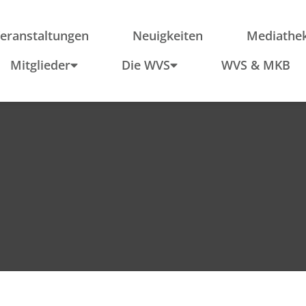
ieder
Region
Po
Anfahrt
In
eranstaltungen
Neuigkeiten
Mediathe
Schule & Wirtschaft
Mitglieder
Die WVS
WVS & MKB