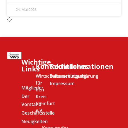
24. Mai 2023
Wichtige
Kontaktinformationen
Rechtliches
Links
Wirtschaftsvereinigung
Datenschutzerklärung
für
Impressum
Mitglieder
den
Der
Kreis
Steinfurt
Vorstand
e.V.
Geschäftsstelle
Neuigkeiten
Kettelerufer