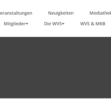
ieder
Region
Po
Anfahrt
In
eranstaltungen
Neuigkeiten
Mediathe
Schule & Wirtschaft
Mitglieder
Die WVS
WVS & MKB