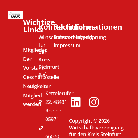
Wichtige
Kontaktinformationen
Rechtliches
Links
Wirtschaftsvereinigung
Datenschutzerklärung
für
Impressum
Mitglieder
den
Der
Kreis
Steinfurt
Vorstand
e.V.
Geschäftsstelle
Neuigkeiten
Kettelerufer
Mitglied
22, 48431
werden
Rheine
05971
Copyright © 2026
Wirtschaftsvereinigung
–
für den Kreis Steinfurt
66070