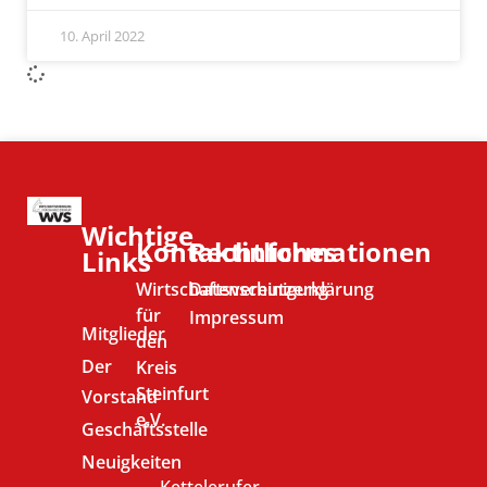
10. April 2022
Wichtige
Kontaktinformationen
Rechtliches
Links
Wirtschaftsvereinigung
Datenschutzerklärung
für
Impressum
Mitglieder
den
Der
Kreis
Steinfurt
Vorstand
e.V.
Geschäftsstelle
Neuigkeiten
Kettelerufer