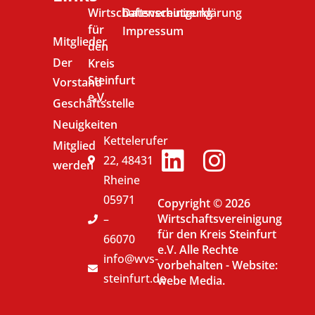
Wirtschaftsvereinigung
Datenschutzerklärung
für
Impressum
Mitglieder
den
Der
Kreis
Steinfurt
Vorstand
e.V.
Geschäftsstelle
Neuigkeiten
Kettelerufer
Mitglied
22, 48431
werden
Rheine
05971
Copyright © 2026
Wirtschaftsvereinigung
–
für den Kreis Steinfurt
66070
e.V. Alle Rechte
info@wvs-
vorbehalten -
Website:
steinfurt.de
webe Media.