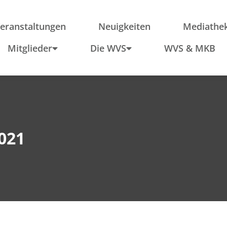
ieder
Region
Po
Anfahrt
In
eranstaltungen
Neuigkeiten
Mediathe
Schule & Wirtschaft
Mitglieder
Die WVS
WVS & MKB
021