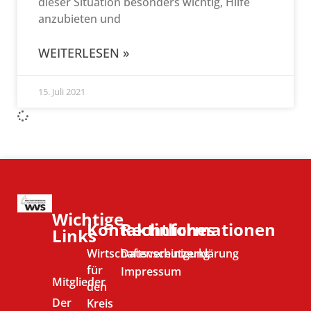
dieser Situation besonders wichtig, Hilfe
anzubieten und
WEITERLESEN »
15. Juli 2021
Wichtige
Kontaktinformationen
Rechtliches
Links
Wirtschaftsvereinigung
Datenschutzerklärung
für
Impressum
Mitglieder
den
Der
Kreis