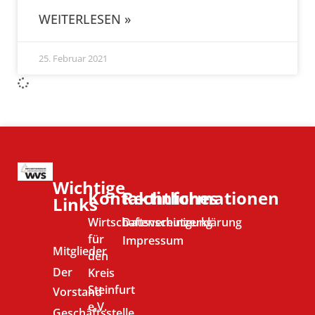
WEITERLESEN »
25. Februar 2021
Wichtige
Kontaktinformationen
Rechtliches
Links
Wirtschaftsvereinigung
Datenschutzerklärung
für
Impressum
Mitglieder
den
Der
Kreis
Steinfurt
Vorstand
e.V.
Geschäftsstelle