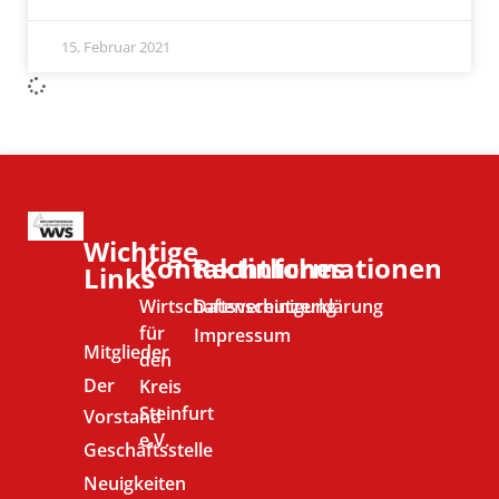
15. Februar 2021
Wichtige
Kontaktinformationen
Rechtliches
Links
Wirtschaftsvereinigung
Datenschutzerklärung
für
Impressum
Mitglieder
den
Der
Kreis
Steinfurt
Vorstand
e.V.
Geschäftsstelle
Neuigkeiten