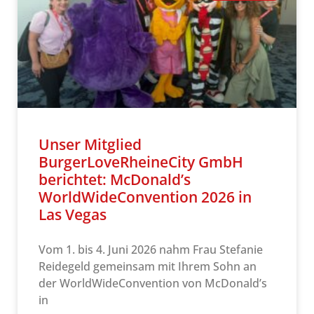
Unser Mitglied
BurgerLoveRheineCity GmbH
berichtet: McDonald’s
WorldWideConvention 2026 in
Las Vegas
Vom 1. bis 4. Juni 2026 nahm Frau Stefanie
Reidegeld gemeinsam mit Ihrem Sohn an
der WorldWideConvention von McDonald’s
in