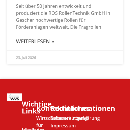
Seit über 50 Jahren entwickelt und
produziert die ROS RollenTechnik GmbH in
Gescher hochwertige Rollen für
Förderanlagen weltweit. Die Tragrollen
WEITERLESEN »
23. Juli 2026
Wichtige
Kontaktinformationen
Rechtliches
Links
Wirtschaftsvereinigung
Datenschutzerklärung
für
Impressum